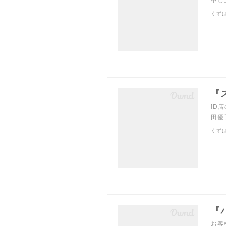
くず
『
iD
田優
くず
『
お客