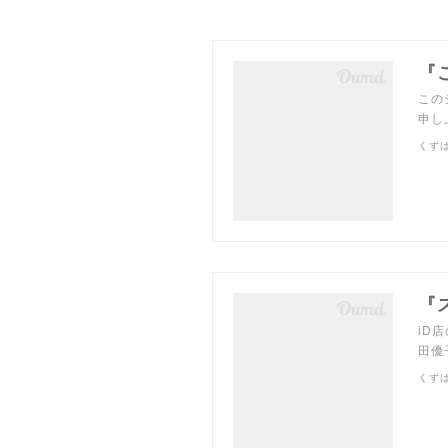
『
この
申し
くず
『
iD
田優
くず