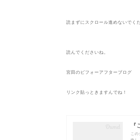
読まずにスクロール進めないでく
読んでくださいね。
宮田のビフォーアフターブログ
リンク貼っときますんでね！
『
この
申し