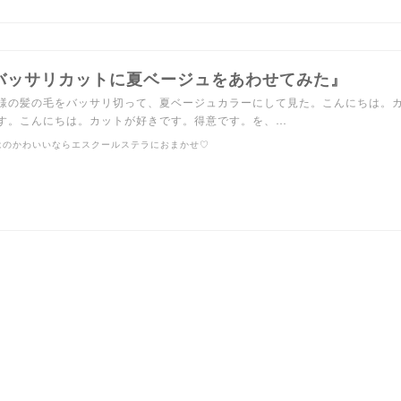
バッサリカットに夏ベージュをあわせてみた』
様の髪の毛をバッサリ切って、夏ベージュカラーにして見た。こんにちは。
す。こんにちは。カットが好きです。得意です。を、…
はのかわいいならエスクールステラにおまかせ♡