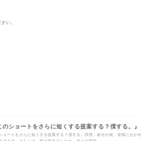
ださい。
このショートをさらに短くする提案する？僕する。』
ショートをさらに短くする提案する？僕する。拝啓、春分の候、皆様におか
上げます。そちらは、桜は咲きましたか。木々の芽吹…