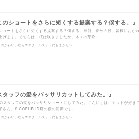
このショートをさらに短くする提案する？僕する。』
ショートをさらに短くする提案する？僕する。拝啓、春分の候、皆様におか
上げます。そちらは、桜は咲きましたか。木々の芽吹…
はのかわいいならエスクールステラにおまかせ♡
スタッフの髪をバッサリカットしてみた。』
店のスタッフの髪をバッサリショートにしてみた。こんにちは。カットが好き
子さん。S.COEUR iD店の僕の同期です…
はのかわいいならエスクールステラにおまかせ♡