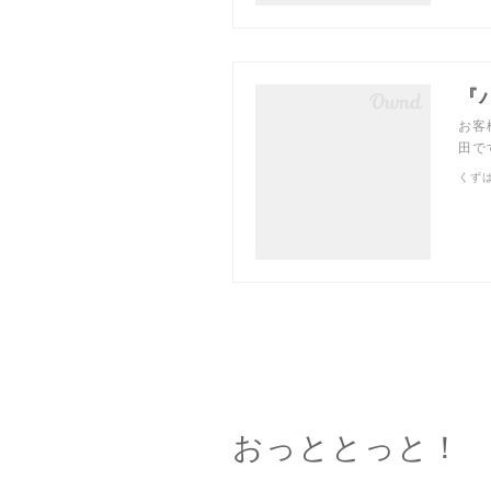
『
お客
田で
くず
おっととっと！